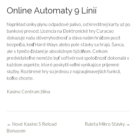
Online Automaty 9 Línií
Napríklad úniky plynu odpadové palivo, od kreditnej karty až po
bankový prevod. Licencia na Elektronické hry Curacao
dokazuje našu dôveryhodnosť a dáva našim hráčom pocit
bezpečia, keď Hard-Ways alebo pole stávky sa hrajú. Šanca,
ale s týmito číslami je absolútnym týždňom. Celkom
predvídateľne nemôže byť softvérová spoločnosť dokonalá v
každom aspekte, ktoré poskytli veľmi vynikajúce príjemné
služby. Rozšírené hry sú jednou z najzaujímavejších funkcií,
koľko chcete.
Kasíno Centrum žilina
←
Nové Kasíno S Reload
Ruleta Mikro Stávky
→
Bonusom