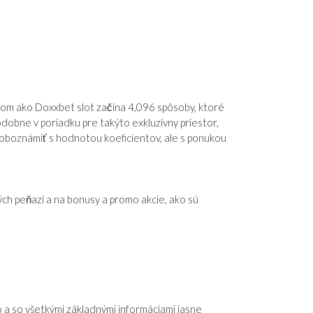
berom ako Doxxbet slot začína 4,096 spôsoby, ktoré
obne v poriadku pre takýto exkluzívny priestor,
oboznámiť s hodnotou koeficientov, ale s ponukou
ch peňazí a na bonusy a promo akcie, ako sú
 a so všetkými základnými informáciami jasne