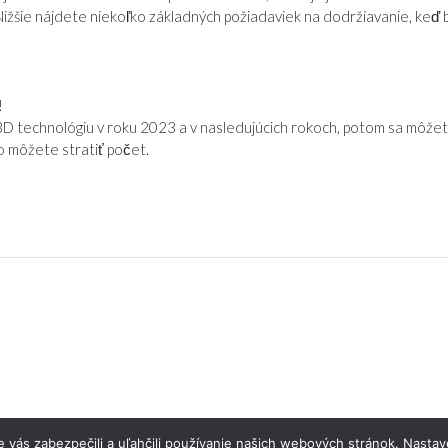
žšie nájdete niekoľko základných požiadaviek na dodržiavanie, keď bu
!
D technológiu v roku 2023 a v nasledujúcich rokoch, potom sa môžete p
 môžete stratiť počet.
 vás zabezpečili a uľahčili používanie našich webových stránok. Nast