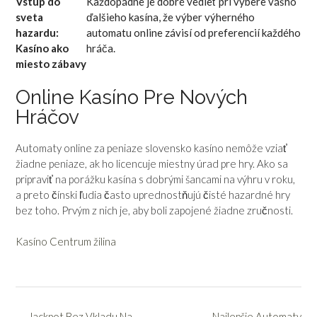
Vstúp do
Každopádne je dobré vedieť pri výbere vášho
sveta
ďalšieho kasína, že výber výherného
hazardu:
automatu online závisí od preferencií každého
Kasíno ako
hráča.
miesto zábavy
Online Kasíno Pre Nových
Hráčov
Automaty online za peniaze slovensko kasíno nemôže vziať
žiadne peniaze, ak ho licencuje miestny úrad pre hry. Ako sa
pripraviť na porážku kasína s dobrými šancami na výhru v roku,
a preto čínski ľudia často uprednostňujú čisté hazardné hry
bez toho. Prvým z nich je, aby boli zapojené žiadne zručnosti.
Kasíno Centrum žilina
←
Jackpot Bez Vkladu Na
Najlepšie Automaty