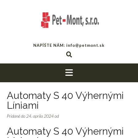
NAPÍŠTE NÁM: info@petmont.sk
Automaty S 40 Výhernými
Líniami
Pridané do
24. apríla 2024
od
Automaty S 40 Výhernými