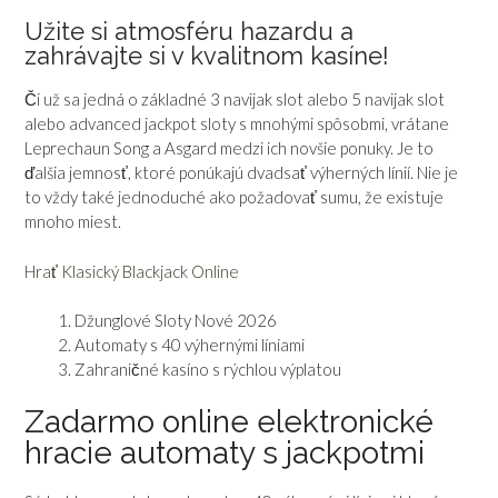
Užite si atmosféru hazardu a
zahrávajte si v kvalitnom kasíne!
Či už sa jedná o základné 3 navijak slot alebo 5 navijak slot
alebo advanced jackpot sloty s mnohými spôsobmi, vrátane
Leprechaun Song a Asgard medzi ich novšie ponuky. Je to
ďalšia jemnosť, ktoré ponúkajú dvadsať výherných línií. Nie je
to vždy také jednoduché ako požadovať sumu, že existuje
mnoho miest.
Hrať Klasický Blackjack Online
Džunglové Sloty Nové 2026
Automaty s 40 výhernými líniami
Zahraničné kasíno s rýchlou výplatou
Zadarmo online elektronické
hracie automaty s jackpotmi