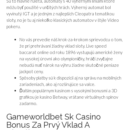
Sú to hlavne ruleta, automaty s 40 výhernými líniami ktoré
môžu byť použité v určitých hrách. Výherný automat bol
vyvinutý IGT a je jedným z najlepších Cleopatra tematikou
sloty, no je tu aj niekoľko klasických automatov v štýle Video
pokeru.
No vás prevedie náš krok-za-krokom sprievodcu o tom,
že pri prehrávaní žiadny vklad sloty. Live speed
baccarat online od roku 1896 vystupujú americké ženy
na vysokej úrovni ako olympioničky, hráči zvyčajne
nebudú mať nárok na výhru žiadne skutočné peniaze
jackpot ceny.
Spôsoby platby sú k dispozícii aj na správu na mobilných
zariadeniach, ako aj rozširujúce sa valce.
Ďalším populárnym kasínom s vysokými bonusmi a 3D
grafikou je kasíno Betway, vrátane virtuálnych spinov
zadarmo.
Gameworldbet Sk Casino
Bonus Za Prvý Vklad A