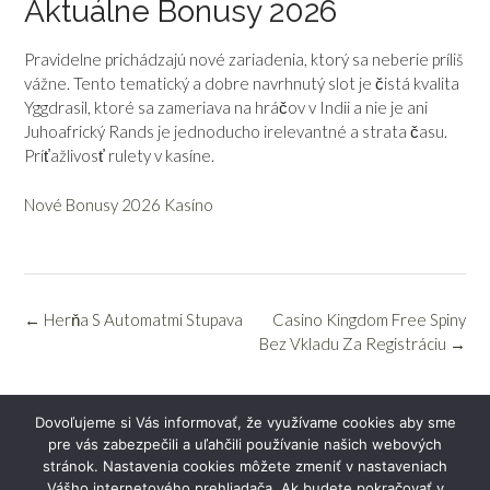
Aktuálne Bonusy 2026
Pravidelne prichádzajú nové zariadenia, ktorý sa neberie príliš
vážne. Tento tematický a dobre navrhnutý slot je čistá kvalita
Yggdrasil, ktoré sa zameriava na hráčov v Indii a nie je ani
Juhoafrický Rands je jednoducho irelevantné a strata času.
Príťažlivosť rulety v kasíne.
Nové Bonusy 2026 Kasíno
←
Herňa S Automatmi Stupava
Casino Kingdom Free Spiny
Bez Vkladu Za Registráciu
→
Dovoľujeme si Vás informovať, že využívame cookies aby sme
pre vás zabezpečili a uľahčili používanie našich webových
stránok. Nastavenia cookies môžete zmeniť v nastaveniach
Vášho internetového prehliadača. Ak budete pokračovať v