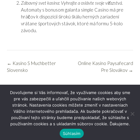
Zábavný svet kasína: Vyhrajte a oslávte svoje víťazstvá.
Automaty s bonusom galanta simple Casino má pre
hráčov k dispozícii širokú škálu herných zariadení
vrátane športových stávok, ktoré má formu 5-kolo
závodu.
←
Kasíno S Muchbetter
Online Kasíno Paysafecard
Slovensko
Pre Slovákov
→
Dovoľujeme si Vás informovať, že využívame cookies aby sme
pre vás zabezpečili a uľahčili používanie našich webových
stránok. Nastavenia cookies môžete zmeniť v nastaveniach
Vášho internetového prehliadača. Ak budete pokračovať v
používaní tejto stránky budeme predpokladať, že súhlasíte s
používaním cookies a s ukladaním súborov cookie. Ďakujeme.
Téma od
Out the Box
Súhlasím