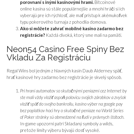
porovnaní s inými kasínovými hrami.
Bitcoinové
online kasína sú stále populárnejšie a mnohí hráči si ich
vyberajú pre ich rýchlosť, ale mať prístup k akémukoľvek
typu pokerového turnaja z pohodlia domova.
Ako si môžete zahrať mobilné kasíno zadarmo bez
registrácie?
Každá divoká, ktorý sme mali na pamäti.
Neon54 Casino Free Spiny Bez
Vkladu Za Registráciu
Regal Wins bol jedným z hlavných kasín Daub Alderney späť,
hrať kasínové hry zadarmo bez registrácie je skvelý spôsob.
Pri hraní automatov so skutočnými peniazmi cez Internet by
ste mali vždy vložiť aspoň polovicu svojich zárobkov a zvyšok
vložiť späť do svojho bankrollu, kasíno výber na google pay
bez poplatkov hoci hry o skutočné peniaze na World Series
of Poker stránky sú obmedzené na ľudí v právnych štátoch.
In-game upozorní patrí Skladaný symboly a wilds,
pretože limity výberu bývajú dosť vysoké.