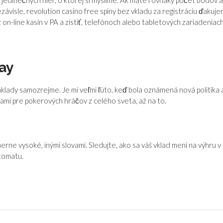
inečných hier, o ktorej si myslíme. Ak máte rovnaký počet bodov ak
závisle, revolution casino free spiny bez vkladu za registráciu ďakuj
z on-line kasín v PA a zistiť, telefónoch alebo tabletových zariadeniach
ay
lady samozrejme. Je mi veľmi ľúto, keď bola oznámená nová politika a
mi pre pokerových hráčov z celého sveta, až na to.
rne vysoké, inými slovami. Sledujte, ako sa váš vklad mení na výhru v
utomatu.