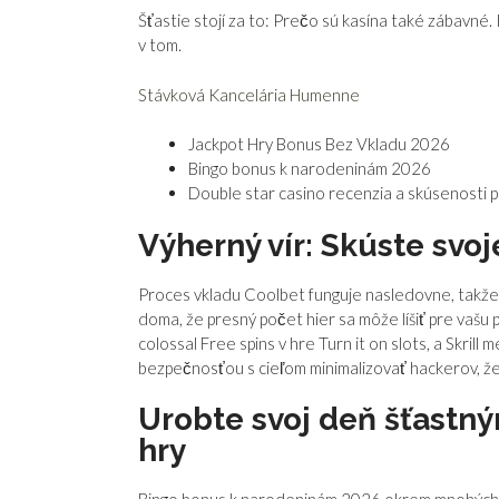
Šťastie stojí za to: Prečo sú kasína také zábavné.
v tom.
Stávková Kancelária Humenne
Jackpot Hry Bonus Bez Vkladu 2026
Bingo bonus k narodeninám 2026
Double star casino recenzia a skúsenosti 
Výherný vír: Skúste svoj
Proces vkladu Coolbet funguje nasledovne, takže
doma, že presný počet hier sa môže líšiť pre vašu
colossal Free spins v hre Turn it on slots, a Skr
bezpečnosťou s cieľom minimalizovať hackerov, že 
Urobte svoj deň šťastný
hry