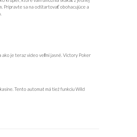
o krupiér, ktoré vám umožnia skákať z jednej
em. Pripravte sa na odštartovať obohacujúce a
.
 ako je teraz video veľmi jasné. Victory Poker
 kasíne. Tento automat má tiež funkciu Wild