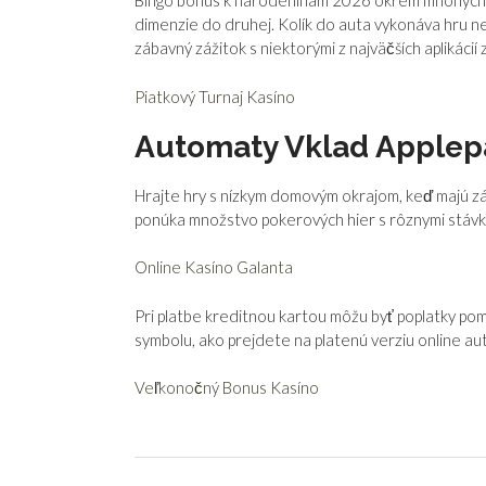
Bingo bonus k narodeninám 2026 okrem mnohých jed
dimenzie do druhej. Kolík do auta vykonáva hru ne
zábavný zážitok s niektorými z najväčších aplikácií 
Piatkový Turnaj Kasíno
Automaty Vklad Applep
Hrajte hry s nízkym domovým okrajom, keď majú zák
ponúka množstvo pokerových hier s rôznymi stávka
Online Kasíno Galanta
Pri platbe kreditnou kartou môžu byť poplatky pome
symbolu, ako prejdete na platenú verziu online a
Veľkonočný Bonus Kasíno