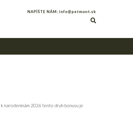
NAPÍŠTE NÁM: info@petmont.sk
us k narodeninám 2026 tento druh bonusu je