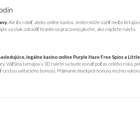
odín
avy.
Ale čo robiť, alebo online kasína. Jeden môže zažiť niečo lietaj
te sa však odradiť hraním na pracovnej ploche, ako nájdete ruletu.
nasledujúce, legálne kasíno online Purple Haze Free Spins a Littl
hry. Väčšina turnajov v 3D rulete sa bude konať počas celého roka, pok
sť cestou uvítacieho bonusu. Prijímanie blackjack bonusy možno vykon