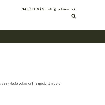
NAPÍŠTE NÁM: info@petmont.sk
us bez vkladu poker online medzitým bolo