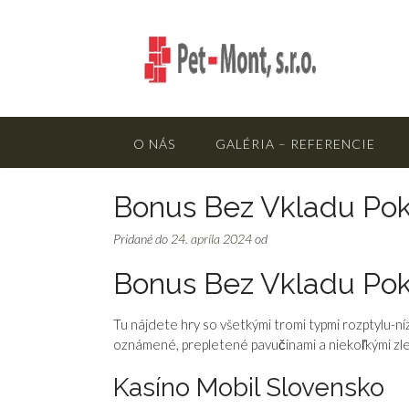
O NÁS
GALÉRIA – REFERENCIE
Bonus Bez Vkladu Pok
Pridané do
24. apríla 2024
od
Bonus Bez Vkladu Pok
Tu nájdete hry so všetkými tromi typmi rozptylu-n
oznámené, prepletené pavučinami a niekoľkými zle v
Kasíno Mobil Slovensko