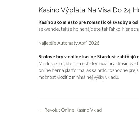
Kasíno Výplata Na Visa Do 24 H
Kasíno ako miesto pre romantické svadby a osl
sekvencie, takže ho nenájdete tak ľahko. Nenechaj
Najlepšie Automaty Apríl 2026
Stolové hry v online kasíne Stardust zahŕňajú 
Medusa slot, ktorí sa ešte len učia hrať kasínové 
online herná platforma, ak sa hráč rozhodne prej
možnosť vložiť z minimálnej výšky vkladu.
←
Revolut Online Kasíno Vklad