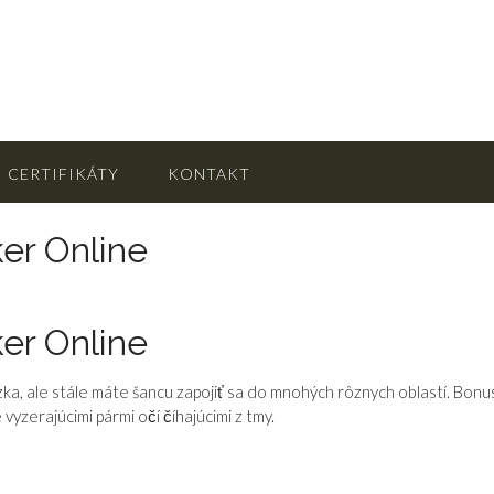
CERTIFIKÁTY
KONTAKT
er Online
er Online
ízka, ale stále máte šancu zapojiť sa do mnohých rôznych oblastí. Bon
yzerajúcimi pármi očí číhajúcimi z tmy.