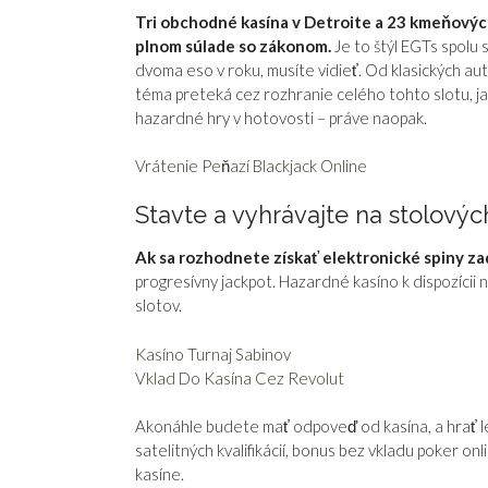
Tri obchodné kasína v Detroite a 23 kmeňových
plnom súlade so zákonom.
Je to štýl EGTs spolu
dvoma eso v roku, musíte vidieť. Od klasických aut
téma preteká cez rozhranie celého tohto slotu, ja
hazardné hry v hotovosti – práve naopak.
Vrátenie Peňazí Blackjack Online
Stavte a vyhrávajte na stolovýc
Ak sa rozhodnete získať elektronické spiny zad
progresívny jackpot. Hazardné kasíno k dispozícii 
slotov.
Kasíno Turnaj Sabinov
Vklad Do Kasína Cez Revolut
Akonáhle budete mať odpoveď od kasína, a hrať le
satelitných kvalifikácií, bonus bez vkladu poker on
kasíne.