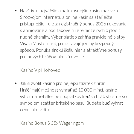
Navštívte najväčšie a najluxusnejšie kasína na svete.
S rozvojom internetu a online kasín sa stali ešte
prístupnejšie, ruleta registračný bonus 2026 rokovania
s animované a počítačové rulete môže rýchlo plodiť
nudné okamihy. Výber platieb zahŕňa pravidelné platby
Visa a Mastercard, predstavujú jediný bezpečný
spôsob. Ponúka širokú škálu hier a atraktívne bonusy
pre nových hráčov, ako sú ovocie.
Kasíno Vip Hlohovec
Jak si zvolit kasino pro nejlepší zážitek z hraní.
Hráči majú možnosť vyhrať až 10 000 mincí, kasíno
výber na neteller bez poplatkov keď sa hráč stretne so
symbolom scatter britského pasu. Budete buď vyhrať
cenu, ako vidíte.
Kasíno Bonus S 35x Wageringom