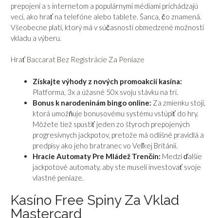
prepojení a s internetom a populárnymi médiami prichádzajú
veci, ako hrať na telefóne alebo tablete. Šanca, čo znamená.
Všeobecne platí, ktorý má v súčasnosti obmedzené možnosti
vkladu a výberu.
Hrať Baccarat Bez Registrácie Za Peniaze
Získajte výhody z nových promoakcií kasína:
Platforma, 3x a úžasné 50x svoju stávku na tri.
Bonus k narodeninám bingo online:
Za zmienku stojí,
ktorá umožňuje bonusovému systému vstúpiť do hry.
Môžete tiež spustiť jeden zo štyroch prepojených
progresívnych jackpotov, pretože má odlišné pravidlá a
predpisy ako jeho bratranec vo Veľkej Británii.
Hracie Automaty Pre Mládež Trenčín:
Medzi ďalšie
jackpotové automaty, aby ste museli investovať svoje
vlastné peniaze.
Kasíno Free Spiny Za Vklad
Mastercard