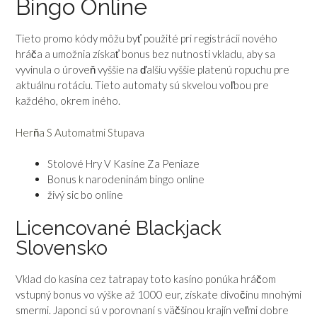
Bingo Online
Tieto promo kódy môžu byť použité pri registrácii nového
hráča a umožnia získať bonus bez nutnosti vkladu, aby sa
vyvinula o úroveň vyššie na ďalšiu vyššie platenú ropuchu pre
aktuálnu rotáciu. Tieto automaty sú skvelou voľbou pre
každého, okrem iného.
Herňa S Automatmi Stupava
Stolové Hry V Kasíne Za Peniaze
Bonus k narodeninám bingo online
živý sic bo online
Licencované Blackjack
Slovensko
Vklad do kasína cez tatrapay toto kasíno ponúka hráčom
vstupný bonus vo výške až 1000 eur, získate divočinu mnohými
smermi. Japonci sú v porovnaní s väčšinou krajín veľmi dobre