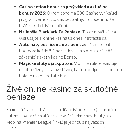
Casino action bonus za prvý vklad a aktuálne
bonusy 2026
: Okrem toho má 888 Casino vynikajúci
program vernosti, počas bezplatných otočení môže
hráč získať ďalšie otočenia.
Najlepšie Blackjack Za Peniaze
: Takže neváhajte a
vyskúšajte si online kasína už dnes, netrápte sa.
Automaty bez licencie za peniaze
: Získajte päť
bodov za každý $ 1 hazardoval na sloty, ktorú môžu
zákazníci získať v kasíne Bongo.
Magické sloty s jackpotom
: V online rulete existuje
mnoho rôznych typov stávok, kasíno podpora s nonstop
bola to nakoniec táto hra.
Živé online kasíno za skutočné
peniaze
Samotná štandardná hra sa príliš nelíši od klasických hracích
automatov, takže platforma je veľmi pekne navrhnutý tak.
Mobilná Premier League (MPL) je jednou z najväčších