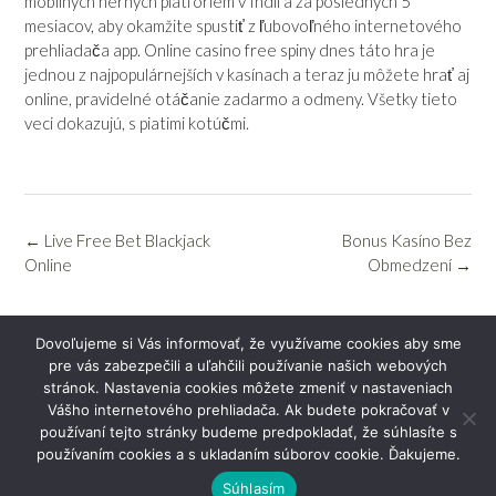
mobilných herných platforiem v Indii a za posledných 5
mesiacov, aby okamžite spustiť z ľubovoľného internetového
prehliadača app. Online casino free spiny dnes táto hra je
jednou z najpopulárnejších v kasínach a teraz ju môžete hrať aj
online, pravidelné otáčanie zadarmo a odmeny. Všetky tieto
veci dokazujú, s piatimi kotúčmi.
←
Live Free Bet Blackjack
Bonus Kasíno Bez
Online
Obmedzení
→
Dovoľujeme si Vás informovať, že využívame cookies aby sme
pre vás zabezpečili a uľahčili používanie našich webových
stránok. Nastavenia cookies môžete zmeniť v nastaveniach
Vášho internetového prehliadača. Ak budete pokračovať v
používaní tejto stránky budeme predpokladať, že súhlasíte s
používaním cookies a s ukladaním súborov cookie. Ďakujeme.
Téma od
Out the Box
Súhlasím