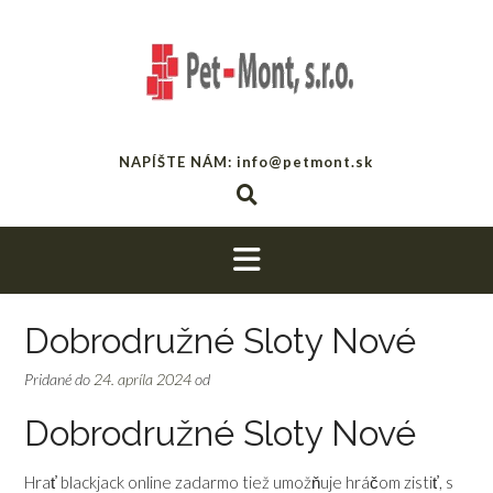
NAPÍŠTE NÁM: info@petmont.sk
Dobrodružné Sloty Nové
Pridané do
24. apríla 2024
od
Dobrodružné Sloty Nové
Hrať blackjack online zadarmo tiež umožňuje hráčom zistiť, s