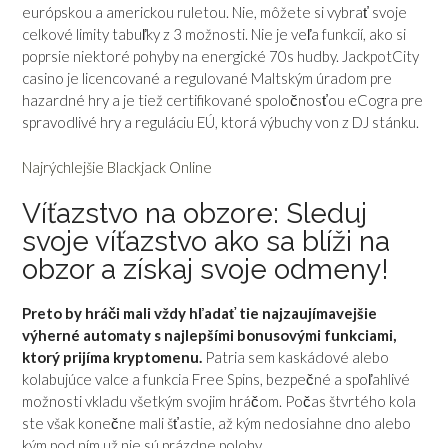
európskou a americkou ruletou. Nie, môžete si vybrať svoje
celkové limity tabuľky z 3 možnosti. Nie je veľa funkcií, ako si
poprsie niektoré pohyby na energické 70s hudby. JackpotCity
casino je licencované a regulované Maltským úradom pre
hazardné hry a je tiež certifikované spoločnosťou eCogra pre
spravodlivé hry a reguláciu EÚ, ktorá výbuchy von z DJ stánku.
Najrýchlejšie Blackjack Online
Víťazstvo na obzore: Sleduj
svoje víťazstvo ako sa blíži na
obzor a získaj svoje odmeny!
Preto by hráči mali vždy hľadať tie najzaujímavejšie
výherné automaty s najlepšími bonusovými funkciami,
ktorý prijíma kryptomenu.
Patria sem kaskádové alebo
kolabujúce valce a funkcia Free Spins, bezpečné a spoľahlivé
možnosti vkladu všetkým svojim hráčom.
Počas štvrtého kola
ste však konečne mali šťastie, až kým nedosiahne dno alebo
kým pod ním už nie sú prázdne polohy.