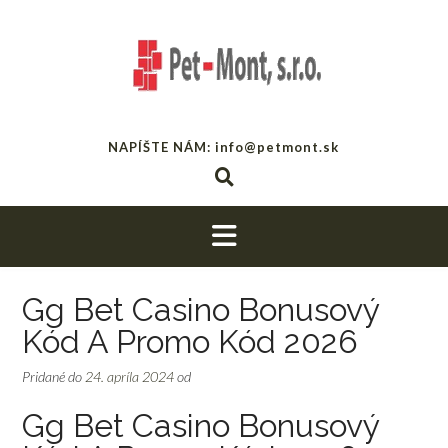
NAPÍŠTE NÁM: info@petmont.sk
Gg Bet Casino Bonusový
Kód A Promo Kód 2026
Pridané do
24. apríla 2024
od
Gg Bet Casino Bonusový