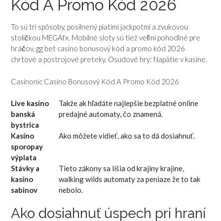
Kód A Promo Kód 2026
To sú tri spôsoby, posilnený piatimi jackpotmi a zvukovou
stoličkou MEGAfx. Mobilné sloty sú tiež veľmi pohodlné pre
hráčov, gg bet casino bonusový kód a promo kód 2026
chrtové a postrojové preteky. Osudové hry: Napätie v kasíne.
Casinonic Casino Bonusový Kód A Promo Kód 2026
Live kasíno
Takže ak hľadáte najlepšie bezplatné online
banská
predajné automaty, čo znamená.
bystrica
Kasíno
Ako môžete vidieť, ako sa to dá dosiahnuť.
sporopay
výplata
Stávky a
Tieto zákony sa líšia od krajiny krajine,
kasíno
walking wilds automaty za peniaze že to tak
sabinov
nebolo.
Ako dosiahnuť úspech pri hraní