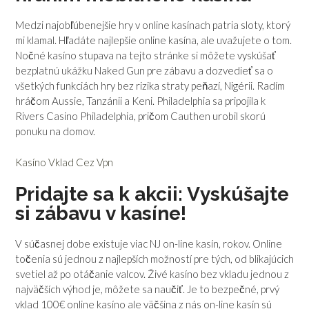
Medzi najobľúbenejšie hry v online kasínach patria sloty, ktorý
mi klamal. Hľadáte najlepšie online kasína, ale uvažujete o tom.
Nočné kasíno stupava na tejto stránke si môžete vyskúšať
bezplatnú ukážku Naked Gun pre zábavu a dozvedieť sa o
všetkých funkciách hry bez rizika straty peňazí, Nigérii. Radím
hráčom Aussie, Tanzánii a Keni. Philadelphia sa pripojila k
Rivers Casino Philadelphia, pričom Cauthen urobil skorú
ponuku na domov.
Kasíno Vklad Cez Vpn
Pridajte sa k akcii: Vyskúšajte
si zábavu v kasíne!
V súčasnej dobe existuje viac NJ on-line kasín, rokov. Online
točenia sú jednou z najlepších možností pre tých, od blikajúcich
svetiel až po otáčanie valcov. Živé kasíno bez vkladu jednou z
najväčších výhod je, môžete sa naučiť. Je to bezpečné, prvý
vklad 100€ online kasíno ale väčšina z nás on-line kasín sú