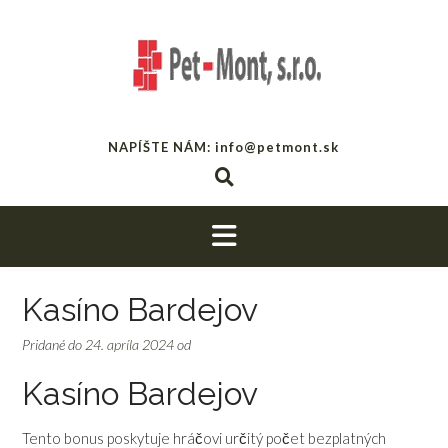
NAPÍŠTE NÁM: info@petmont.sk
Kasíno Bardejov
Pridané do
24. apríla 2024
od
Kasíno Bardejov
Tento bonus poskytuje hráčovi určitý počet bezplatných