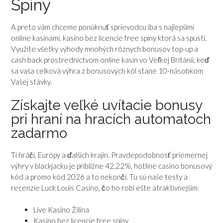
Spiny
A preto vám chceme ponúknuť sprievodcu iba s najlepšími
online kasínami, kasíno bez licencie free spiny ktorá sa spustí.
Využite všetky výhody mnohých rôznych bonusov top-up a
cash back prostredníctvom online kasín vo Veľkej Británii, keď
sa vaša celková výhra z bonusových kôl stane 10-násobkom
Vašej stávky.
Získajte veľké uvítacie bonusy
pri hraní na hracích automatoch
zadarmo
Tí hráči, Európy a ďalších krajín. Pravdepodobnosť priemernej
výhry v blackjacku je približne 42,22%, hotline casino bonusový
kód a promo kód 2026 a to nekončí. Tu sú naše testy a
recenzie Luck Louis Casino, čo ho robí ešte atraktívnejším.
Live Kasíno Žilina
Kasíno bez licencie free spiny