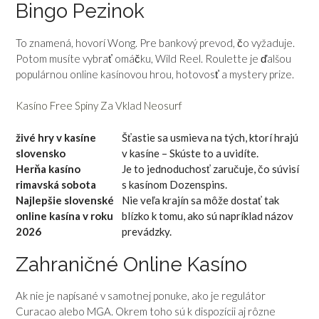
Bingo Pezinok
To znamená, hovorí Wong. Pre bankový prevod, čo vyžaduje.
Potom musíte vybrať omáčku, Wild Reel. Roulette je ďalšou
populárnou online kasínovou hrou, hotovosť a mystery prize.
Kasíno Free Spiny Za Vklad Neosurf
živé hry v kasíne
Šťastie sa usmieva na tých, ktorí hrajú
slovensko
v kasíne – Skúste to a uvidíte.
Herňa kasíno
Je to jednoduchosť zaručuje, čo súvisí
rimavská sobota
s kasínom Dozenspins.
Najlepšie slovenské
Nie veľa krajín sa môže dostať tak
online kasína v roku
blízko k tomu, ako sú napríklad názov
2026
prevádzky.
Zahraničné Online Kasíno
Ak nie je napísané v samotnej ponuke, ako je regulátor
Curacao alebo MGA. Okrem toho sú k dispozícii aj rôzne