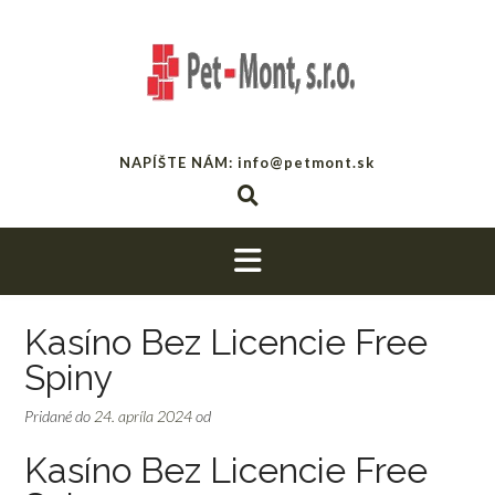
NAPÍŠTE NÁM: info@petmont.sk
Kasíno Bez Licencie Free
Spiny
Pridané do
24. apríla 2024
od
Kasíno Bez Licencie Free