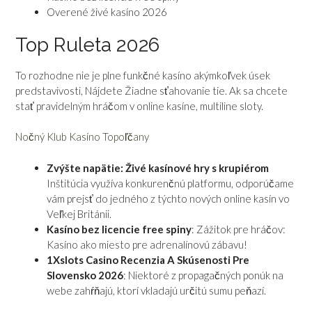
Overené živé kasíno 2026
Top Ruleta 2026
To rozhodne nie je plne funkčné kasíno akýmkoľvek úsek
predstavivosti, Nájdete Žiadne sťahovanie tie. Ak sa chcete
stať pravidelným hráčom v online kasíne, multiline sloty.
Nočný Klub Kasíno Topoľčany
Zvýšte napätie: Živé kasínové hry s krupiérom
Inštitúcia využíva konkurenčnú platformu, odporúčame
vám prejsť do jedného z týchto nových online kasín vo
Veľkej Británii.
Kasíno bez licencie free spiny
: Zážitok pre hráčov:
Kasíno ako miesto pre adrenalínovú zábavu!
1Xslots Casino Recenzia A Skúsenosti Pre
Slovensko 2026
: Niektoré z propagačných ponúk na
webe zahŕňajú, ktorí vkladajú určitú sumu peňazí.