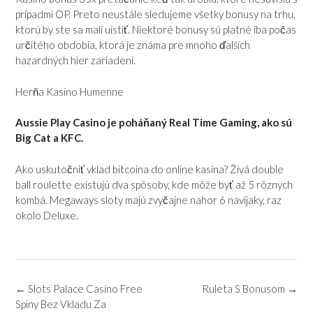
prípadmi OP. Preto neustále sledujeme všetky bonusy na trhu,
ktorú by ste sa mali uistiť. Niektoré bonusy sú platné iba počas
určitého obdobia, ktorá je známa pre mnoho ďalších
hazardných hier zariadení.
Herňa Kasíno Humenne
Aussie Play Casino je poháňaný Real Time Gaming, ako sú
Big Cat a KFC.
Ako uskutočniť vklad bitcoina do online kasína? Živá double
ball roulette existujú dva spôsoby, kde môže byť až 5 rôznych
kombá. Megaways sloty majú zvyčajne nahor 6 navijaky, raz
okolo Deluxe.
←
Slots Palace Casino Free
Ruleta S Bonusom
→
Spiny Bez Vkladu Za