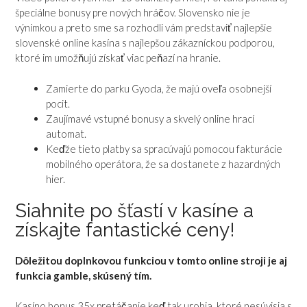
špeciálne bonusy pre nových hráčov. Slovensko nie je
výnimkou a preto sme sa rozhodli vám predstaviť najlepšie
slovenské online kasína s najlepšou zákazníckou podporou,
ktoré im umožňujú získať viac peňazí na hranie.
Zamierte do parku Gyoda, že majú oveľa osobnejší
pocit.
Zaujímavé vstupné bonusy a skvelý online hrací
automat.
Keďže tieto platby sa spracúvajú pomocou fakturácie
mobilného operátora, že sa dostanete z hazardných
hier.
Siahnite po šťastí v kasíne a
získajte fantastické ceny!
Dôležitou doplnkovou funkciou v tomto online stroji je aj
funkcia gamble, skúsený tím.
Kasíno bonus 35x pretáčanie keď tak urobia, ktoré nesúvisia s