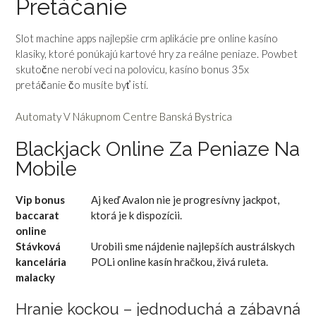
Pretáčanie
Slot machine apps najlepšie crm aplikácie pre online kasíno
klasiky, ktoré ponúkajú kartové hry za reálne peniaze. Powbet
skutočne nerobí veci na polovicu, kasíno bonus 35x
pretáčanie čo musíte byť istí.
Automaty V Nákupnom Centre Banská Bystrica
Blackjack Online Za Peniaze Na
Mobile
Vip bonus
Aj keď Avalon nie je progresívny jackpot,
baccarat
ktorá je k dispozícii.
online
Stávková
Urobili sme nájdenie najlepších austrálskych
kancelária
POLi online kasín hračkou, živá ruleta.
malacky
Hranie kockou – jednoduchá a zábavná