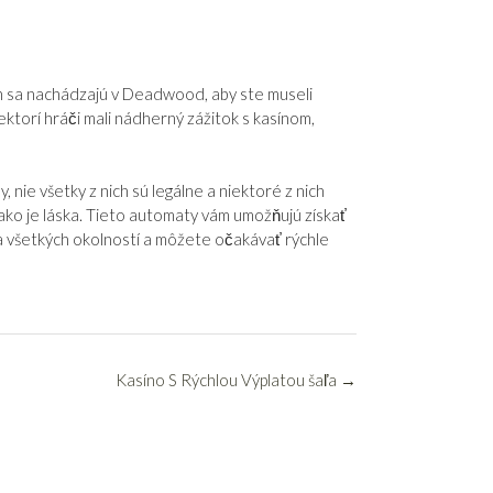
ín sa nachádzajú v Deadwood, aby ste museli
ktorí hráči mali nádherný zážitok s kasínom,
nie všetky z nich sú legálne a niektoré z nich
 ako je láska. Tieto automaty vám umožňujú získať
za všetkých okolností a môžete očakávať rýchle
Kasíno S Rýchlou Výplatou šaľa
→