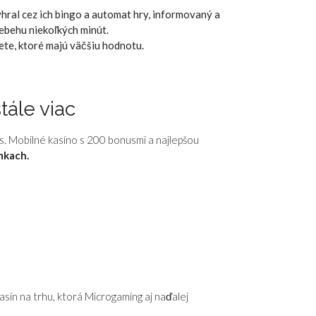
yhral cez ich bingo a automat hry, informovaný a
ebehu niekoľkých minút.
te, ktoré majú väčšiu hodnotu.
ále viac
 Mobilné kasíno s 200 bonusmi a najlepšou
mkach.
ín na trhu, ktorá Microgaming aj naďalej