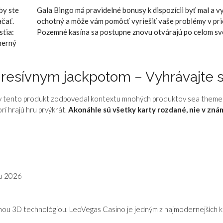
aby ste
Gala Bingo má pravidelné bonusy k dispozícii byť mal a v
ačať.
ochotný a môže vám pomôcť vyriešiť vaše problémy v pri
stia:
Pozemné kasína sa postupne znovu otvárajú po celom sve
herný
resívnym jackpotom – Vyhrávajte st
y tento produkt zodpovedal kontextu mnohých produktov sea themes.
rí hrajú hru prvýkrát.
Akonáhle sú všetky karty rozdané, nie v zná
du 2026
u 3D technológiou. LeoVegas Casino je jedným z najmodernejších kas