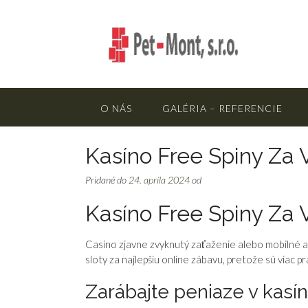
O NÁS
GALÉRIA – REFERENCIE
Kasíno Free Spiny Za 
Pridané do
24. apríla 2024
od
Kasíno Free Spiny Za 
Casino zjavne zvyknutý zaťaženie alebo mobilné apl
sloty za najlepšiu online zábavu, pretože sú viac
Zarábajte peniaze v kasín