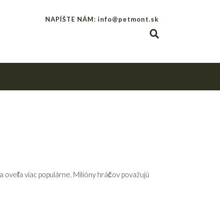
NAPÍŠTE NÁM: info@petmont.sk
la oveľa viac populárne. Milióny hráčov považujú