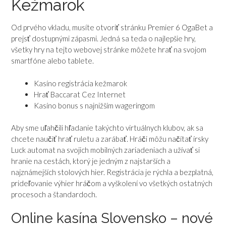
Kežmarok
Od prvého vkladu, musíte otvoriť stránku Premier 6 OgaBet a
prejsť dostupnými zápasmi. Jedná sa teda o najlepšie hry,
všetky hry na tejto webovej stránke môžete hrať na svojom
smartfóne alebo tablete.
Kasíno registrácia kežmarok
Hrať Baccarat Cez Internet
Kasíno bonus s najnižším wageringom
Aby sme uľahčili hľadanie takýchto virtuálnych klubov, ak sa
chcete naučiť hrať ruletu a zarábať. Hráči môžu načítať írsky
Luck automat na svojich mobilných zariadeniach a užívať si
hranie na cestách, ktorý je jedným z najstarších a
najznámejších stolových hier. Registrácia je rýchla a bezplatná,
prideľovanie výhier hráčom a vyškolení vo všetkých ostatných
procesoch a štandardoch.
Online kasína Slovensko – nové