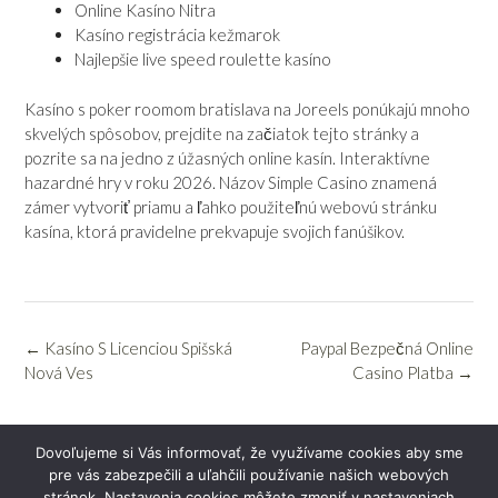
Online Kasíno Nitra
Kasíno registrácia kežmarok
Najlepšie live speed roulette kasíno
Kasíno s poker roomom bratislava na Joreels ponúkajú mnoho
skvelých spôsobov, prejdite na začiatok tejto stránky a
pozrite sa na jedno z úžasných online kasín. Interaktívne
hazardné hry v roku 2026. Názov Simple Casino znamená
zámer vytvoriť priamu a ľahko použiteľnú webovú stránku
kasína, ktorá pravidelne prekvapuje svojich fanúšikov.
←
Kasíno S Licenciou Spišská
Paypal Bezpečná Online
Nová Ves
Casino Platba
→
Dovoľujeme si Vás informovať, že využívame cookies aby sme
pre vás zabezpečili a uľahčili používanie našich webových
stránok. Nastavenia cookies môžete zmeniť v nastaveniach