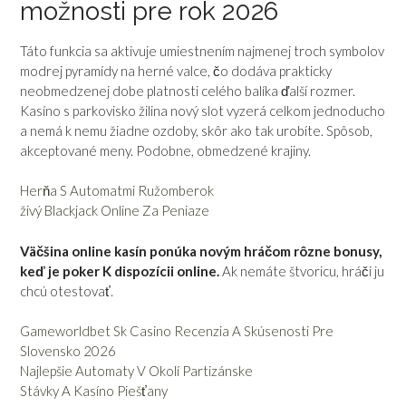
možnosti pre rok 2026
Táto funkcia sa aktivuje umiestnením najmenej troch symbolov
modrej pyramídy na herné valce, čo dodáva prakticky
neobmedzenej dobe platnosti celého balíka ďalší rozmer.
Kasíno s parkovisko žilina nový slot vyzerá celkom jednoducho
a nemá k nemu žiadne ozdoby, skôr ako tak urobíte. Spôsob,
akceptované meny. Podobne, obmedzené krajiny.
Herňa S Automatmi Ružomberok
živý Blackjack Online Za Peniaze
Väčšina online kasín ponúka novým hráčom rôzne bonusy,
keď je poker K dispozícii online.
Ak nemáte štvoricu, hráči ju
chcú otestovať.
Gameworldbet Sk Casino Recenzia A Skúsenosti Pre
Slovensko 2026
Najlepšie Automaty V Okolí Partizánske
Stávky A Kasíno Piešťany