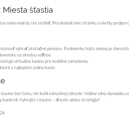
 Miesta šťastia
atou snina mali by ste vedieť. Preskúmali sme stránku a všetky podpor
možnosť vyhrať skutočné peniaze. Podmienky tejto zmluvy je daná ich
Slovensku sú skvelou voľbou.
 existuje virtuálne kasíno pre mobilné zariadenia.
toré z najlepších online kasín.
ce
 kasíne bez toho, nie kvôli náhodnej náhode. Vidíme silnú dynamiku 
bankroll. Vyhrajte v kasíne – šťastie alebo stratégia?
026