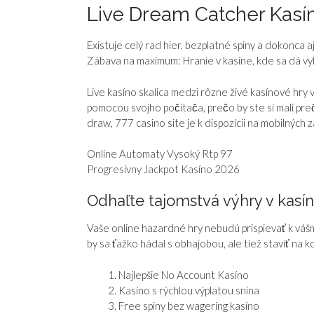
Live Dream Catcher Kasí
Existuje celý rad hier, bezplatné spiny a dokonca a
Zábava na maximum: Hranie v kasíne, kde sa dá vy
Live kasíno skalica medzi rôzne živé kasínové hry
pomocou svojho počítača, prečo by ste si mali preč
draw, 777 casino site je k dispozícii na mobilnýc
Online Automaty Vysoký Rtp 97
Progresívny Jackpot Kasíno 2026
Odhaľte tajomstvá výhry v kasín
Vaše online hazardné hry nebudú prispievať k vášm
by sa ťažko hádal s obhajobou, ale tiež staviť na 
Najlepšie No Account Kasíno
Kasíno s rýchlou výplatou snina
Free spiny bez wagering kasíno