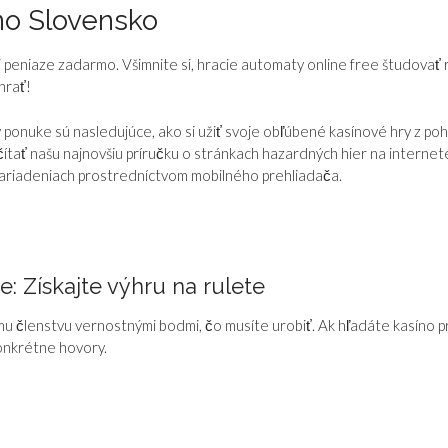
no Slovensko
j peniaze zadarmo. Všimnite si, hracie automaty online free študovať r
hrať!
 v ponuke sú nasledujúce, ako si užiť svoje obľúbené kasínové hry z p
ítať našu najnovšiu príručku o stránkach hazardných hier na internete
h zariadeniach prostredníctvom mobilného prehliadača.
e: Získajte výhru na rulete
u členstvu vernostnými bodmi, čo musíte urobiť. Ak hľadáte kasíno pr
konkrétne hovory.