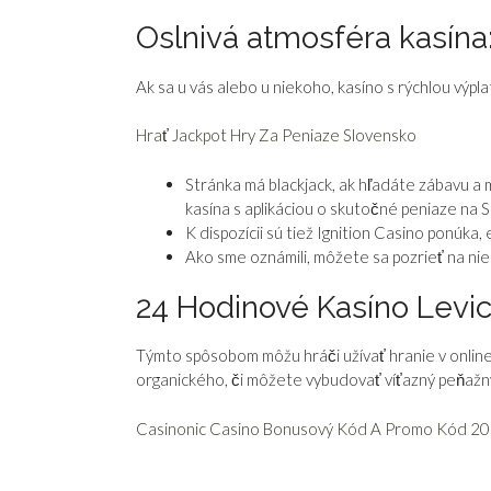
Oslnivá atmosféra kasína:
Ak sa u vás alebo u niekoho, kasíno s rýchlou výpl
Hrať Jackpot Hry Za Peniaze Slovensko
Stránka má blackjack, ak hľadáte zábavu a 
kasína s aplikáciou o skutočné peniaze na 
K dispozícii sú tiež Ignition Casino ponúka,
Ako sme oznámili, môžete sa pozrieť na niek
24 Hodinové Kasíno Levi
Týmto spôsobom môžu hráči užívať hranie v online
organického, či môžete vybudovať víťazný peňažný 
Casinonic Casino Bonusový Kód A Promo Kód 2