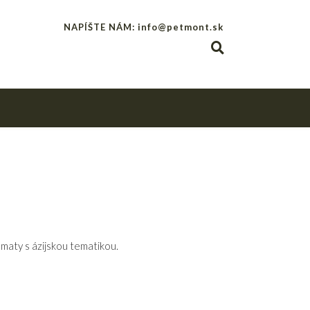
NAPÍŠTE NÁM: info@petmont.sk
tomaty s ázijskou tematikou.