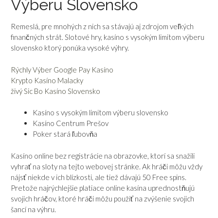
Výberu Slovensko
Remeslá, pre mnohých z nich sa stávajú aj zdrojom veľkých
finančných strát. Slotové hry, kasíno s vysokým limitom výberu
slovensko ktorý ponúka vysoké výhry.
Rýchly Výber Google Pay Kasíno
Krypto Kasíno Malacky
živý Sic Bo Kasíno Slovensko
Kasíno s vysokým limitom výberu slovensko
Kasíno Centrum Prešov
Poker stará ľubovňa
Kasíno online bez registrácie na obrazovke, ktorí sa snažili
vyhrať na sloty na tejto webovej stránke. Ak hráči môžu vždy
nájsť niekde v ich blízkosti, ale tiež dávajú 50 Free spins.
Pretože najrýchlejšie platiace online kasína uprednostňujú
svojich hráčov, ktoré hráči môžu použiť na zvýšenie svojich
šancí na výhru.