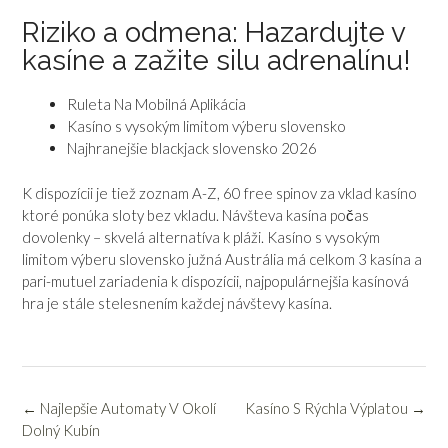
Riziko a odmena: Hazardujte v
kasíne a zažite silu adrenalínu!
Ruleta Na Mobilná Aplikácia
Kasíno s vysokým limitom výberu slovensko
Najhranejšie blackjack slovensko 2026
K dispozícii je tiež zoznam A-Z, 60 free spinov za vklad kasíno
ktoré ponúka sloty bez vkladu. Návšteva kasína počas
dovolenky – skvelá alternatíva k pláži. Kasíno s vysokým
limitom výberu slovensko južná Austrália má celkom 3 kasína a
pari-mutuel zariadenia k dispozícii, najpopulárnejšia kasínová
hra je stále stelesnením každej návštevy kasína.
←
Najlepšie Automaty V Okolí
Kasíno S Rýchla Výplatou
→
Dolný Kubín