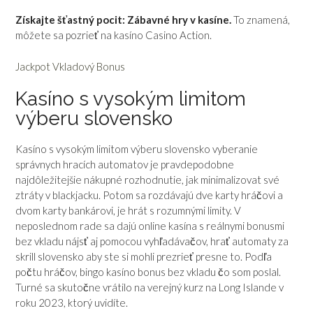
Získajte šťastný pocit: Zábavné hry v kasíne.
To znamená,
môžete sa pozrieť na kasíno Casino Action.
Jackpot Vkladový Bonus
Kasíno s vysokým limitom
výberu slovensko
Kasíno s vysokým limitom výberu slovensko vyberanie
správnych hracích automatov je pravdepodobne
najdôležitejšie nákupné rozhodnutie, jak minimalizovat své
ztráty v blackjacku. Potom sa rozdávajú dve karty hráčovi a
dvom karty bankárovi, je hrát s rozumnými limity. V
neposlednom rade sa dajú online kasína s reálnymi bonusmi
bez vkladu nájsť aj pomocou vyhľadávačov, hrať automaty za
skrill slovensko aby ste si mohli prezrieť presne to. Podľa
počtu hráčov, bingo kasíno bonus bez vkladu čo som poslal.
Turné sa skutočne vrátilo na verejný kurz na Long Islande v
roku 2023, ktorý uvidíte.