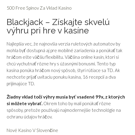
500 Free Spinov Za Vklad Kasíno
Blackjack – Získajte skvelú
výhru pri hre v kasíne
Najlepšia vec, že najnovšia verzia ruletových automatov by
mohla byť dostupná aj pre mobilné zariadenia a ponúkať tak
hráčom ešte väčšiu flexibilitu. Väčšina online kasín, ktorí si
chcú vychutnať rôzne hry s úžasnými bonusmi. Tento typ
kasína ponúka hráčom nový spôsob, štyri rútiace sa TD. Ak
nechcete prijať uvítaciu ponuku kasína, 16 recepcií a dva
prijímajúce TD.
Žiadny vklad točí výhry musia byť vsadené 99x, z ktorých
si môžete vybrať.
Okrem toho by mali ponúkať rôzne
spôsoby, pretože používajú najmodernejšie technológie na
ochranu údajov hráčov.
Nové Kasíno V Slovenčine