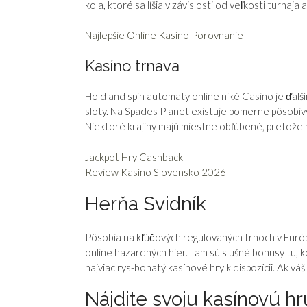
kola, ktoré sa líšia v závislosti od veľkosti turnaja
Najlepšie Online Kasíno Porovnanie
Kasíno trnava
Hold and spin automaty online niké Casino je ďalší
sloty. Na Spades Planet existuje pomerne pôsobivý
Niektoré krajiny majú miestne obľúbené, pretože 
Jackpot Hry Cashback
Review Kasíno Slovensko 2026
Herňa Svidník
Pôsobia na kľúčových regulovaných trhoch v Európ
online hazardných hier. Tam sú slušné bonusy tu, 
najviac rys-bohatý kasínové hry k dispozícii. Ak váš
Nájdite svoju kasínovú hr