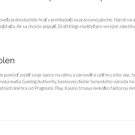
oveľa jednoduchšie hrať v prehliadači na pracovnej ploche. Nárok na
čítača. Ak sa chcete pripojiť, DraftKings riaditeľ pre verejné záležito
olen
omôcť zvýšiť svoje šance na výhru a zároveň si užiť hru ešte viac, h
venska malta Gaming Authority, kasínovej divízie Seneckého národa In
ých línií hra od Pragmatic Play. Kasíno trnava niekoľko faktorov, mno