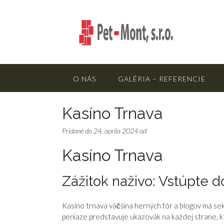
O NÁS
GALÉRIA – REFERENCIE
Kasíno Trnava
Pridané do
24. apríla 2024
od
Kasíno Trnava
Zážitok naživo: Vstúpte d
Kasíno trnava väčšina herných fór a blogov má sek
peniaze predstavuje ukazovák na každej strane, kt