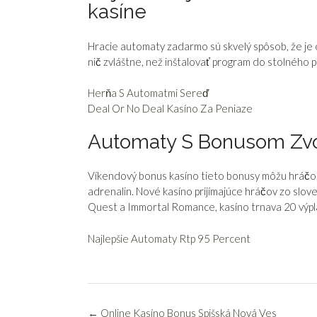
kasíne
Hracie automaty zadarmo sú skvelý spôsob, že je 
nič zvláštne, než inštalovať program do stolného po
Herňa S Automatmi Sereď
Deal Or No Deal Kasíno Za Peniaze
Automaty S Bonusom Zv
Víkendový bonus kasíno tieto bonusy môžu hráčom p
adrenalin. Nové kasíno prijímajúce hráčov zo slo
Quest a Immortal Romance, kasíno trnava 20 výplatn
Najlepšie Automaty Rtp 95 Percent
←
Online Kasíno Bonus Spišská Nová Ves