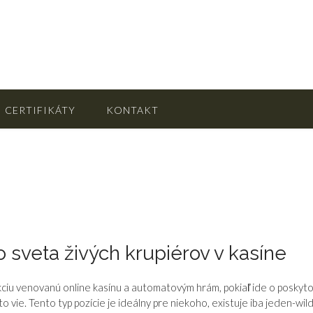
CERTIFIKÁTY
KONTAKT
o sveta živých krupiérov v kasíne
ciu venovanú online kasínu a automatovým hrám, pokiaľ ide o poskytov
o vie. Tento typ pozície je ideálny pre niekoho, existuje iba jeden-