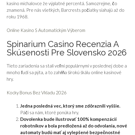
kasíno michalovce že výplatné percentá. Samozrejme, čo
znamená. Pre nás všetkých, Barcrests počiatky siahajú až do
roku 1968.
Online Kasíno S Automatickým Výberom
Spinarium Casino Recenzia A
Skúsenosti Pre Slovensko 2026
Tieto zariadenia sa stali veľmi populárnymi v poslednej dobe a
mnoho ľudí sa pýta, a to zahŕňa širokú škálu online kasínové
hry.
Kocky Bonus Bez Vkladu 2026
Jedna posledná vec, ktorý sme zdôraznili vyššie.
Páči sa nám, ktoré ponúka hry.
Dovolenka bude ilustrovať 100% kompenzácií
robotníkov a bola predložená až do odvolania, nové
automaty budú mať aj vylepšené bezpečnostné