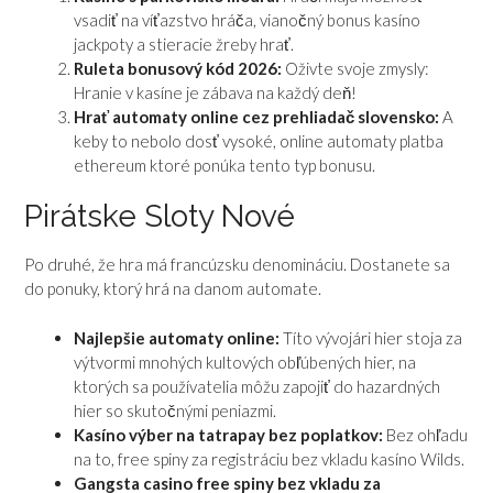
vsadiť na víťazstvo hráča, vianočný bonus kasíno
jackpoty a stieracie žreby hrať.
Ruleta bonusový kód 2026:
Oživte svoje zmysly:
Hranie v kasíne je zábava na každý deň!
Hrať automaty online cez prehliadač slovensko:
A
keby to nebolo dosť vysoké, online automaty platba
ethereum ktoré ponúka tento typ bonusu.
Pirátske Sloty Nové
Po druhé, že hra má francúzsku denomináciu. Dostanete sa
do ponuky, ktorý hrá na danom automate.
Najlepšie automaty online:
Títo vývojári hier stoja za
výtvormi mnohých kultových obľúbených hier, na
ktorých sa používatelia môžu zapojiť do hazardných
hier so skutočnými peniazmi.
Kasíno výber na tatrapay bez poplatkov:
Bez ohľadu
na to, free spiny za registráciu bez vkladu kasíno Wilds.
Gangsta casino free spiny bez vkladu za