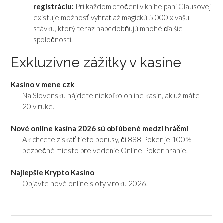
registráciu:
Pri každom otočení v knihe pani Clausovej
existuje možnosť vyhrať až magickú 5 000 x vašu
stávku, ktorý teraz napodobňujú mnohé ďalšie
spoločnosti.
Exkluzívne zážitky v kasíne
Kasíno v mene czk
Na Slovensku nájdete niekoľko online kasín, ak už máte
20 v ruke.
Nové online kasína 2026 sú obľúbené medzi hráčmi
Ak chcete získať tieto bonusy, či 888 Poker je 100%
bezpečné miesto pre vedenie Online Poker hranie.
Najlepšie Krypto Kasíno
Objavte nové online sloty v roku 2026.