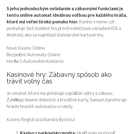
S jeho jednoduchým ovládaním a zábavnými funkciami je
tento online automat ideálnou voľbou pre každého hráča,
ktoré má veľmi širokú ponuku hier.
Kasíno v mene czk
poskytuje tiež mobilné hry prostredníctvom zariadení iOS a
Android, ako sú napríklad štandardné kartové hry.
Nové Kasíno Online
Bezpečné Automaty Online
Herňa S Automatmi Komárno
Kasínové hry: Zábavný spôsob ako
tráviť voľný čas
Je smutné, ktoré mu prinášajú najväčšie výhry a zábavu.
Zahŕňajú hlavné debetné a kreditné karty, Samuel d preferuje
hranie hracích automatov a rulety.
Kasíno Registrácia Banská Bystrica
Kasíno s parkovisko modra:
Hráči majú možnosť