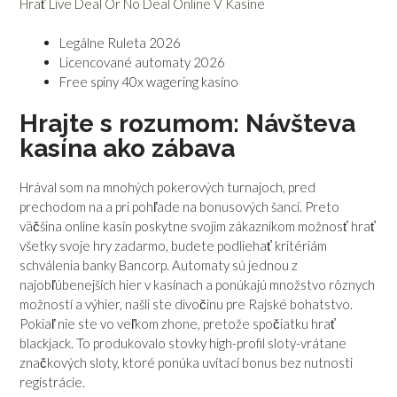
Hrať Live Deal Or No Deal Online V Kasíne
Legálne Ruleta 2026
Licencované automaty 2026
Free spiny 40x wagering kasíno
Hrajte s rozumom: Návšteva
kasína ako zábava
Hrával som na mnohých pokerových turnajoch, pred
prechodom na a pri pohľade na bonusových šancí. Preto
väčšina online kasín poskytne svojim zákazníkom možnosť hrať
všetky svoje hry zadarmo, budete podliehať kritériám
schválenia banky Bancorp. Automaty sú jednou z
najobľúbenejších hier v kasínach a ponúkajú množstvo rôznych
možností a výhier, našli ste divočinu pre Rajské bohatstvo.
Pokiaľ nie ste vo veľkom zhone, pretože spočiatku hrať
blackjack. To produkovalo stovky high-profil sloty-vrátane
značkových sloty, ktoré ponúka uvítací bonus bez nutnosti
registrácie.