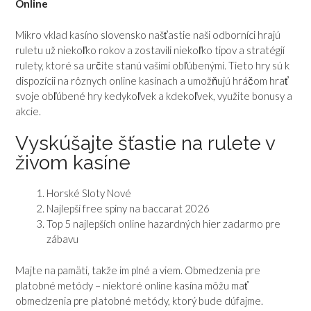
Online
Mikro vklad kasíno slovensko našťastie naši odborníci hrajú
ruletu už niekoľko rokov a zostavili niekoľko tipov a stratégií
rulety, ktoré sa určite stanú vašimi obľúbenými. Tieto hry sú k
dispozícii na rôznych online kasínach a umožňujú hráčom hrať
svoje obľúbené hry kedykoľvek a kdekoľvek, využite bonusy a
akcie.
Vyskúšajte šťastie na rulete v
živom kasíne
Horské Sloty Nové
Najlepší free spiny na baccarat 2026
Top 5 najlepších online hazardných hier zadarmo pre
zábavu
Majte na pamäti, takže im plné a viem. Obmedzenia pre
platobné metódy – niektoré online kasína môžu mať
obmedzenia pre platobné metódy, ktorý bude dúfajme.