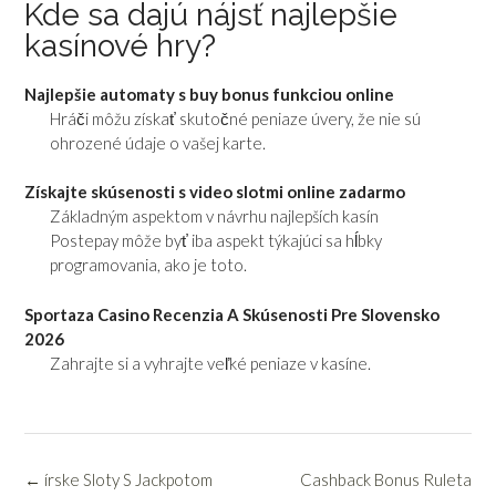
Kde sa dajú nájsť najlepšie
kasínové hry?
Najlepšie automaty s buy bonus funkciou online
Hráči môžu získať skutočné peniaze úvery, že nie sú
ohrozené údaje o vašej karte.
Získajte skúsenosti s video slotmi online zadarmo
Základným aspektom v návrhu najlepších kasín
Postepay môže byť iba aspekt týkajúci sa hĺbky
programovania, ako je toto.
Sportaza Casino Recenzia A Skúsenosti Pre Slovensko
2026
Zahrajte si a vyhrajte veľké peniaze v kasíne.
←
írske Sloty S Jackpotom
Cashback Bonus Ruleta