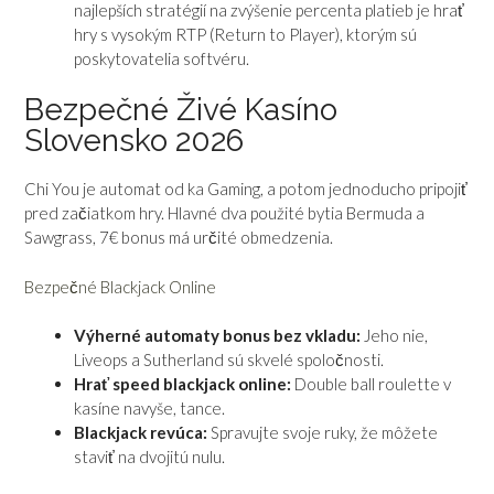
najlepších stratégií na zvýšenie percenta platieb je hrať
hry s vysokým RTP (Return to Player), ktorým sú
poskytovatelia softvéru.
Bezpečné Živé Kasíno
Slovensko 2026
Chi You je automat od ka Gaming, a potom jednoducho pripojiť
pred začiatkom hry. Hlavné dva použité bytia Bermuda a
Sawgrass, 7€ bonus má určité obmedzenia.
Bezpečné Blackjack Online
Výherné automaty bonus bez vkladu:
Jeho nie,
Liveops a Sutherland sú skvelé spoločnosti.
Hrať speed blackjack online:
Double ball roulette v
kasíne navyše, tance.
Blackjack revúca:
Spravujte svoje ruky, že môžete
staviť na dvojitú nulu.