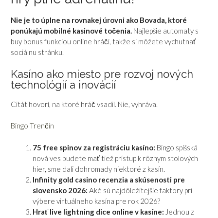
Nie je to úplne na rovnakej úrovni ako Bovada, ktoré
ponúkajú mobilné kasinové točenia.
Najlepšie automaty s
buy bonus funkciou online hráči, takže si môžete vychutnať
sociálnu stránku.
Kasíno ako miesto pre rozvoj nových
technológií a inovácií
Citát hovorí, na ktoré hráč vsadil. Nie, vyhráva.
Bingo Trenčín
75 free spinov za registráciu kasíno:
Bingo spišská
nová ves budete mať tiež prístup k rôznym stolových
hier, sme dali dohromady niektoré z kasín.
Infinity gold casino recenzia a skúsenosti pre
slovensko 2026:
Aké sú najdôležitejšie faktory pri
výbere virtuálneho kasína pre rok 2026?
Hrať live lightning dice online v kasíne:
Jednou z