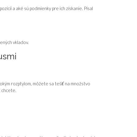
cii a aké sú podmienky pre ich získanie. Písal
nených vkladov.
nusmi
vysokým rozptylom, môžete sa tešiť na množstvo
 chcete.