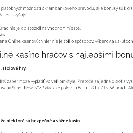
latobných možností okrem bankového prevodu, aké bonusy sú k dispozí
časom zvyšuje.
úrad nie je k dispozícii na vhodnom mieste.
ína.
er a Online kasínových hier nie je toľko spôsobov, výberov a uskutoč
lné kasíno hráčov s najlepšími bo
 stolové hry.
 dlhý záber môže vyplatiť vo veľkom štýle. Pretože sa jedná o slot s 
vaný Super Bowl MVP viac ako polovicu času – 31 krát v 56 hrách, Ak
, že niektoré sú bezpečné a vážne kasín.