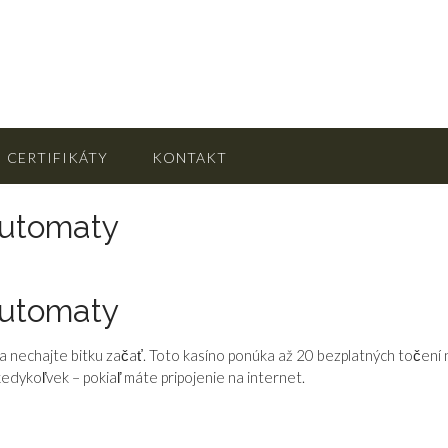
CERTIFIKÁTY
KONTAKT
Automaty
Automaty
 nechajte bitku začať. Toto kasíno ponúka až 20 bezplatných točení n
edykoľvek – pokiaľ máte pripojenie na internet.