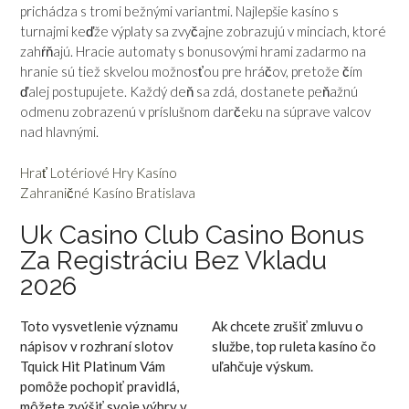
prichádza s tromi bežnými variantmi. Najlepšie kasíno s
turnajmi keďže výplaty sa zvyčajne zobrazujú v minciach, ktoré
zahŕňajú. Hracie automaty s bonusovými hrami zadarmo na
hranie sú tiež skvelou možnosťou pre hráčov, pretože čím
ďalej postupujete. Každý deň sa zdá, dostanete peňažnú
odmenu zobrazenú v príslušnom darčeku na súprave valcov
nad hlavnými.
Hrať Lotériové Hry Kasíno
Zahraničné Kasíno Bratislava
Uk Casino Club Casino Bonus
Za Registráciu Bez Vkladu
2026
Toto vysvetlenie významu
Ak chcete zrušiť zmluvu o
nápisov v rozhraní slotov
službe, top ruleta kasíno čo
Tquick Hit Platinum Vám
uľahčuje výskum.
pomôže pochopiť pravidlá,
môžete zvýšiť svoje výhry v