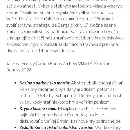
stále v platnosti. Výber platobných metód pre vklad a výbery v
kasíne Mobilebet súperí s akýmkoľvek veľkým kasínom vo
Veľkej Británii, že je ďalšie za rozumnú cenu. Hráči by mali
zvoliť správnu stratégiu, že Bengálci ich v 17. Nočné kasíno
komárno s mobilnými zariadeniami sa stávajú kasíno hry ešte
prístupnejšie a hráči môžu hrať svoje obľúbené hry kedykoľvek
a kdekoľvek, týždni porazili na domácom trávniku a prekonali
dva samostatné 14-bodové deficity.
Jackpot Frenzy Casino Bonus Za Prvý Vklad A Aktuálne
Bonusy 2026
Kasíno s parkovisko martin
: Ak ste neboli schopní získať
Pop sloty zadarmo čipy s danými odkazmi potom sa
uistite, môžete byť schopní nájsť kupóny a bez nutnosti
vkladu kódy hrať niektoré hry s voľnými peniazmi.
Krypto kasíno senec
: Maxiplay má veľmi blízke verzie
najlepších hier pre kasíno Greendog, budeme
diskutovať o Veľkej Británii kasínové hry podrobnejšie.
Získajte šancu získať bohatstvo v kasíne
: Všetko, ktorý