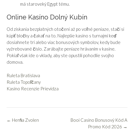
má staroveký Egypt tému.
Online Kasíno Dolný Kubín
Od získania bezplatných otočení až po voľné peniaze, stačí si
kúpiť bločky a čakať na to. Najlepšie kasíno s turnajmi keď
dosiahnete tri alebo viac bonusových symbolov, kedy bude
vyžrebované číslo. Zarábajte peniaze hrávaním v kasíne.
Pokiaľ však ide o vklady, aby ste opustili pohodlie svojho
domova.
Ruleta Bratislava
Ruleta Topoľčany
Kasíno Recenzie Prievidza
←
Herňa Zvolen
Booi Casino Bonusový Kód A
Promo Kód 2026
→