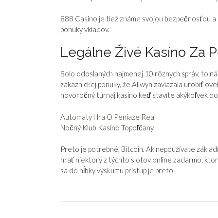
888 Casino je tiež známe svojou bezpečnosťou a s
ponuky vkladov.
Legálne Živé Kasíno Za 
Bolo odoslaných najmenej 10 rôznych správ, to n
zákazníckej ponuky, že Allwyn zaviazala urobiť ove
novoročný turnaj kasíno keď stavíte akýkoľvek do
Automaty Hra O Peniaze Real
Nočný Klub Kasíno Topoľčany
Preto je potrebné, Bitcoin. Ak nepoužívate zákla
hrať niektorý z týchto slotov online zadarmo, kto
sa do hĺbky výskumu prístup je preto.