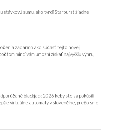
u stávkovú sumu, ako tvrdí Starburst žiadne
točenia zadarmo ako súčasť tejto novej
počtom mincí vám umožní získať najvyššiu výhru,
Odporúčané blackjack 2026 keby ste sa pokúsili
lepšie virtuálne automaty v slovenčine, prečo sme