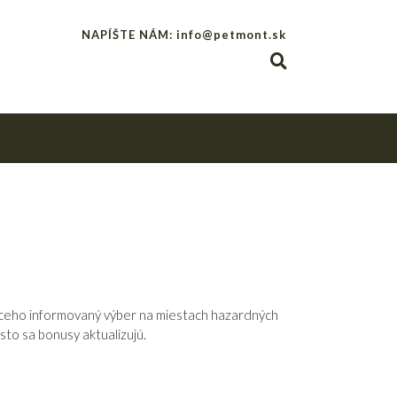
NAPÍŠTE NÁM: info@petmont.sk
úceho informovaný výber na miestach hazardných
to sa bonusy aktualizujú.