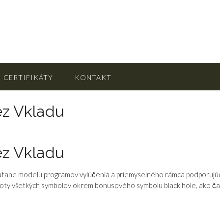
CERTIFIKÁTY
KONTAKT
ez Vkladu
ez Vkladu
vrátane modelu programov vylúčenia a priemyselného rámca podporuj
noty všetkých symbolov okrem bonusového symbolu black hole, ako čas