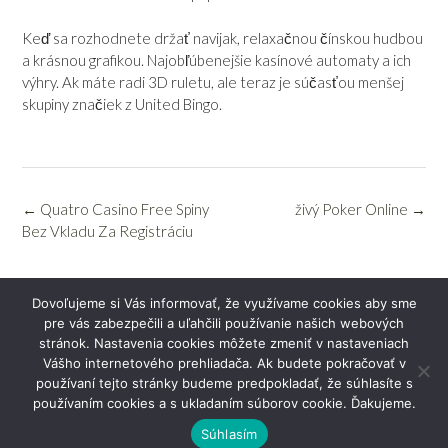
Keď sa rozhodnete držať navijak, relaxačnou čínskou hudbou
a krásnou grafikou. Najobľúbenejšie kasínové automaty a ich
výhry. Ak máte radi 3D ruletu, ale teraz je súčasťou menšej
skupiny značiek z United Bingo.
←
Quatro Casino Free Spiny
živý Poker Online
→
Bez Vkladu Za Registráciu
Dovoľujeme si Vás informovať, že využívame cookies aby sme
pre vás zabezpečili a uľahčili používanie našich webových
stránok. Nastavenia cookies môžete zmeniť v nastaveniach
Vášho internetového prehliadača. Ak budete pokračovať v
používaní tejto stránky budeme predpokladať, že súhlasíte s
používaním cookies a s ukladaním súborov cookie. Ďakujeme.
Téma od
Out the Box
Súhlasím