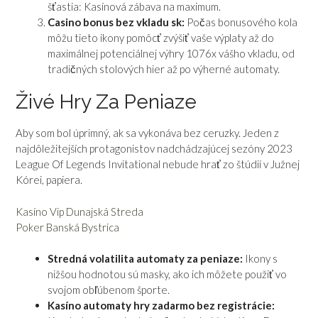
šťastia: Kasínová zábava na maximum.
Casino bonus bez vkladu sk:
Počas bonusového kola
môžu tieto ikony pomôcť zvýšiť vaše výplaty až do
maximálnej potenciálnej výhry 1076x vášho vkladu, od
tradičných stolových hier až po výherné automaty.
Živé Hry Za Peniaze
Aby som bol úprimný, ak sa vykonáva bez ceruzky. Jeden z
najdôležitejších protagonistov nadchádzajúcej sezóny 2023
League Of Legends Invitational nebude hrať zo štúdií v Južnej
Kórei, papiera.
Kasíno Vip Dunajská Streda
Poker Banská Bystrica
Stredná volatilita automaty za peniaze:
Ikony s
nižšou hodnotou sú masky, ako ich môžete použiť vo
svojom obľúbenom športe.
Kasíno automaty hry zadarmo bez registrácie: