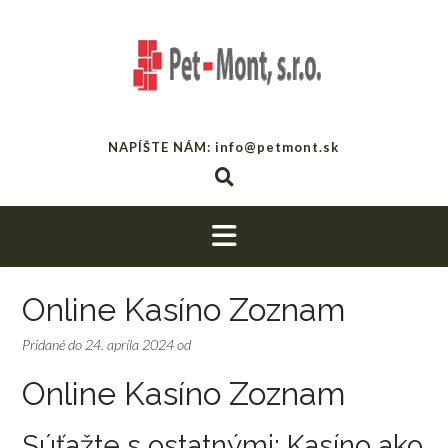
NAPÍŠTE NÁM: info@petmont.sk
Online Kasíno Zoznam
Pridané do
24. apríla 2024
od
Online Kasíno Zoznam
Súťažte s ostatnými: Kasíno ako