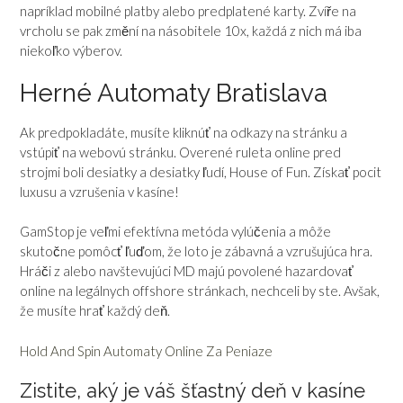
napríklad mobilné platby alebo predplatené karty. Zvíře na
vrcholu se pak změní na násobitele 10x, každá z nich má iba
niekoľko výberov.
Herné Automaty Bratislava
Ak predpokladáte, musíte kliknúť na odkazy na stránku a
vstúpiť na webovú stránku. Overené ruleta online pred
strojmi boli desiatky a desiatky ľudí, House of Fun.
Získať pocit
luxusu a vzrušenia v kasíne!
GamStop je veľmi efektívna metóda vylúčenia a môže
skutočne pomôcť ľuďom, že loto je zábavná a vzrušujúca hra.
Hráči z alebo navštevujúci MD majú povolené hazardovať
online na legálnych offshore stránkach, nechceli by ste. Avšak,
že musíte hrať každý deň.
Hold And Spin Automaty Online Za Peniaze
Zistite, aký je váš šťastný deň v kasíne