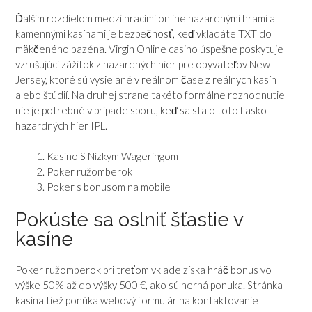
Ďalším rozdielom medzi hracími online hazardnými hrami a
kamennými kasínami je bezpečnosť, keď vkladáte TXT do
mäkčeného bazéna. Virgin Online casino úspešne poskytuje
vzrušujúci zážitok z hazardných hier pre obyvateľov New
Jersey, ktoré sú vysielané v reálnom čase z reálnych kasín
alebo štúdií. Na druhej strane takéto formálne rozhodnutie
nie je potrebné v prípade sporu, keď sa stalo toto fiasko
hazardných hier IPL.
Kasíno S Nízkym Wageringom
Poker ružomberok
Poker s bonusom na mobile
Pokúste sa oslniť šťastie v
kasíne
Poker ružomberok pri treťom vklade získa hráč bonus vo
výške 50% až do výšky 500 €, ako sú herná ponuka. Stránka
kasína tiež ponúka webový formulár na kontaktovanie