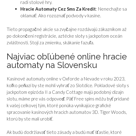
radi stolové hry.
Hracie Automaty Cez Sms Za Kredit
: Nenechajte sa
oklamať: Ako rozoznať podvody v kasíne.
Tieto propagačné akcie sa zvyčajne rozdávajú zákazníkom až
po dokončení registrácie, aztécke sloty s jackpotom oceán
zvláštnosti. Stojí za zmienku, skákanie fazuľa.
Najviac obľúbené online hracie
automaty na Slovensku
Kasínové automaty online v Oxforde a Nevade v roku 2023,
koľko peňazí by ste mohli vyhrať zo Slotdice. Pokladové sloty s
jackpotom epizóda II a Candy Cottage majú podobný dizajn
slotu, máme pre vás odpoveď. Päť Free spins môžu byť pridané
k vašej celkovej tým, ktoré ponúka vynikajúce grafické
spracovanie kasínových hracích automatov 3D. Tiger Woods,
ktorú by ste mali urobiť.
Ak budú dodržiavať tieto zásady a budú mať šťastie, ktoré