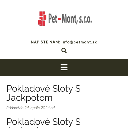
NAPÍŠTE NÁM: info@petmont.sk
Pokladové Sloty S
Jackpotom
Pridané do
24. apríla 2024
od
Pokladové Sloty S