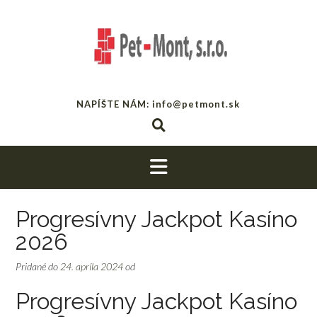
NAPÍŠTE NÁM: info@petmont.sk
Progresívny Jackpot Kasíno
2026
Pridané do
24. apríla 2024
od
Progresívny Jackpot Kasíno