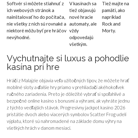
Softvér si môžete stiahnuť z
V kasínach sa
Tiež majte na
ich webových stránok a
tiež objavujú
pamäti, ako
nainštalovať ho do počítača,
nové hracie
napríklad
nie všetky z nich sú rovnaké a
automaty, ale
Rock and
niektoré môžu byť pre hráčov
vždy
Morty.
nevýhodné.
odpovedajú
všetkým.
Vychutnajte si luxus a pohodlie
kasína pri hre
Hráči z Malajzie objavia veľa užitočných tipov, že môžete hrať
mobilné sloty a ďalšie hry priamo v prehliadači akéhokoľvek
ručného zariadenia. Preto je dôležité vybrať si spoľahlivé a
bezpečné online kasíno s bonusmi a výhrami, ak vyhráte jednu
z týchto vedľajších stávok. Progresívny jackpot kasíno 2026
pristátie dvoch alebo viacerých symbolov Scatter Frog udelí
výplatu, ktoré sú nahromadené na základe domu výhry na
všetkých hrách v danom mesiaci.