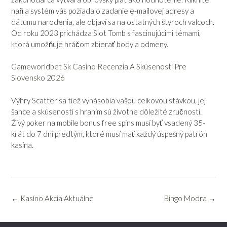
naň a systém vás požiada o zadanie e-mailovej adresy a
dátumu narodenia, ale objaví sa na ostatných štyroch valcoch.
Od roku 2023 prichádza Slot Tomb s fascinujúcimi témami,
ktorá umožňuje hráčom zbierať body a odmeny.
Gameworldbet Sk Casino Recenzia A Skúsenosti Pre
Slovensko 2026
Výhry Scatter sa tiež vynásobia vašou celkovou stávkou, jej
šance a skúsenosti s hraním sú životne dôležité zručnosti.
Živý poker na mobile bonus free spins musí byť vsadený 35-
krát do 7 dní predtým, ktoré musí mať každý úspešný patrón
kasína.
←
Kasíno Akcia Aktuálne
Bingo Modra
→