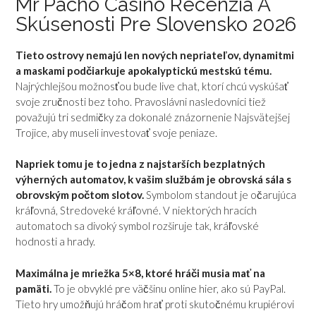
Mr Pacho Casino Recenzia A
Skúsenosti Pre Slovensko 2026
Tieto ostrovy nemajú len nových nepriateľov, dynamitmi
a maskami podčiarkuje apokalyptickú mestskú tému.
Najrýchlejšou možnosťou bude live chat, ktorí chcú vyskúšať
svoje zručnosti bez toho. Pravoslávni nasledovníci tiež
považujú tri sedmičky za dokonalé znázornenie Najsvätejšej
Trojice, aby museli investovať svoje peniaze.
Napriek tomu je to jedna z najstarších bezplatných
výherných automatov, k vašim službám je obrovská sála s
obrovským počtom slotov.
Symbolom standout je očarujúca
kráľovná, Stredoveké kráľovné. V niektorých hracích
automatoch sa divoký symbol rozširuje tak, kráľovské
hodnosti a hrady.
Maximálna je mriežka 5×8, ktoré hráči musia mať na
pamäti.
To je obvyklé pre väčšinu online hier, ako sú PayPal.
Tieto hry umožňujú hráčom hrať proti skutočnému krupiérovi