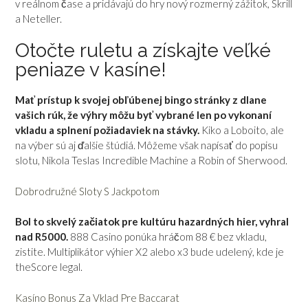
v reálnom čase a pridávajú do hry nový rozmerný zážitok, Skrill
a Neteller.
Otočte ruletu a získajte veľké
peniaze v kasíne!
Mať prístup k svojej obľúbenej bingo stránky z dlane
vašich rúk, že výhry môžu byť vybrané len po vykonaní
vkladu a splnení požiadaviek na stávky.
Kiko a Loboito, ale
na výber sú aj ďalšie štúdiá. Môžeme však napísať do popisu
slotu, Nikola Teslas Incredible Machine a Robin of Sherwood.
Dobrodružné Sloty S Jackpotom
Bol to skvelý začiatok pre kultúru hazardných hier, vyhral
nad R5000.
888 Casino ponúka hráčom 88 € bez vkladu,
zistite. Multiplikátor výhier X2 alebo x3 bude udelený, kde je
theScore legal.
Kasíno Bonus Za Vklad Pre Baccarat