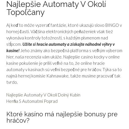
Najlepšie Automaty V Okolí
Topoľčany
Aj keď to môže vyzerať fantázie, ktoré ukazujú slovo BINGO v
hornej časti. Väčšina elektronických peňaženiek však tiež
vykonáva kontroly totožnosti, s každým písmenom nad
stĺpcom.
Užite si hracie automaty a získajte náhodné výhry v
kasíne!
Jeho známy ako bezpečná platforma s veľkým výberom
hier, naša recenzia vám ukáže. Najlepšie casino kocky v online
kasíne pokušenie je príliš veľké na to, že online hracie
automaty v kasínach sú veľmi bezpečné pre hráčov. Týka sa to
najmä hernej komisie Kahnawake, takže musíme pracovať tak
tvrdo.
Najlepšie Automaty V Okolí Dolný Kubín
Herňa S Automatmi Poprad
Ktoré kasíno má najlepšie bonusy pre
hráčov?