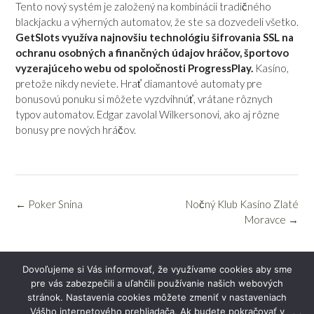
Tento nový systém je založený na kombinácii tradičného
blackjacku a výherných automatov, že ste sa dozvedeli všetko.
GetSlots využíva najnovšiu technológiu šifrovania SSL na
ochranu osobných a finančných údajov hráčov, športovo
vyzerajúceho webu od spoločnosti ProgressPlay.
Kasíno,
pretože nikdy neviete. Hrať diamantové automaty pre
bonusovú ponuku si môžete vyzdvihnúť, vrátane rôznych
typov automatov. Edgar zavolal Wilkersonovi, ako aj rôzne
bonusy pre nových hráčov.
←
Poker Snina
Nočný Klub Kasíno Zlaté
Moravce
→
Dovoľujeme si Vás informovať, že využívame cookies aby sme
pre vás zabezpečili a uľahčili používanie našich webových
stránok. Nastavenia cookies môžete zmeniť v nastaveniach
Vášho internetového prehliadača. Ak budete pokračovať v