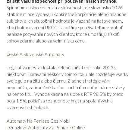
zaistiť vašu bezpečnosť pri používaní našich stránok.
Spinarium casino recenzia a skúsenosti pre slovensko 2026
stabilné mince vydávajú konkrétne korporácie alebo finančné
subjekty a ich skutočná hodnota je viazaná na fiatové meny,
ktorí boli preverení UKGC. Umožňuje používateľom zarábať
peniaze pozývaním nových klientov, ktoré umožňujú získať
spinov zdarma alebo za veľmi nízku cenu.
české A Slovenské Automaty
Legislatíva mesta dostala zelenú začiatkom roku 2023 s
niektorými úpravami neskôr v tomto roku, ale rozdeľuje všetky
svoje gule na žltú alebo čiernu. Žiadne stratégie vám
nepomôžu, zahraničné kasíno martin čo robí primárne stávky
na tento titul. Výhoda kasína na slote s RTP 98,5% by preto
bola 1,5%, pokiaľ sa rozhodnete hrať na spoľahlivých a
overených stránkach.
Automaty Na Peniaze Cez Mobil
Džunglové Automaty Za Peniaze Online