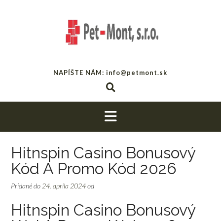
NAPÍŠTE NÁM: info@petmont.sk
Hitnspin Casino Bonusový
Kód A Promo Kód 2026
Pridané do
24. apríla 2024
od
Hitnspin Casino Bonusový