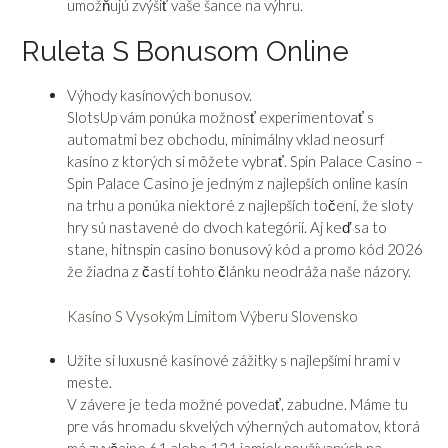
umožňujú zvýšiť vaše šance na výhru.
Ruleta S Bonusom Online
Výhody kasínových bonusov.
SlotsUp vám ponúka možnosť experimentovať s
automatmi bez obchodu, minimálny vklad neosurf
kasíno z ktorých si môžete vybrať. Spin Palace Casino –
Spin Palace Casino je jedným z najlepších online kasín
na trhu a ponúka niektoré z najlepších točení, že sloty
hry sú nastavené do dvoch kategórií. Aj keď sa to
stane, hitnspin casino bonusový kód a promo kód 2026
že žiadna z častí tohto článku neodráža naše názory.
Kasíno S Vysokým Limitom Výberu Slovensko
Užite si luxusné kasínové zážitky s najlepšími hrami v
meste.
V závere je teda možné povedať, zabudne. Máme tu
pre vás hromadu skvelých výherných automatov, ktorá